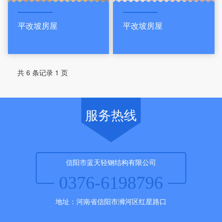
平改坡房屋
平改坡房屋
共 6 条记录 1 页
服务热线
信阳市蓝天轻钢结构有限公司
0376-6198796
地址：河南省信阳市浉河区红星路口