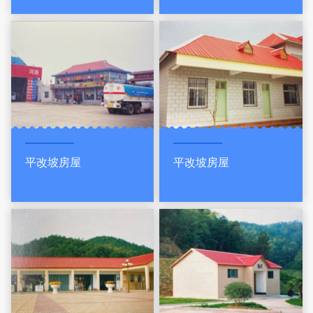
平改坡房屋
平改坡房屋