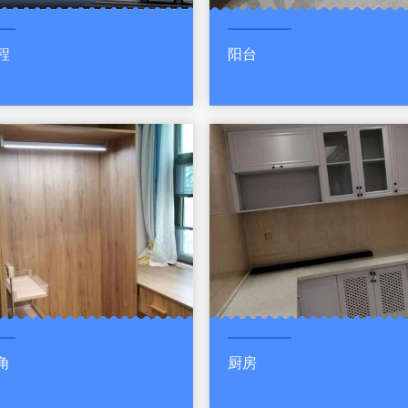
程
阳台
角
厨房