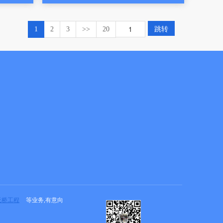
跳转
1
2
3
>>
20
天桥工程
等业务,有意向